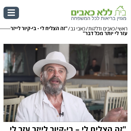
"זה הצליח לי - בי-קיור לייזר
ראשי
/
כאבים ודלקות
/
כאבי גב
/
Ski
עזר לי יותר מכל דבר"
t
conten
"זה הצליח לי – בי-קיור לייזר עזר לי