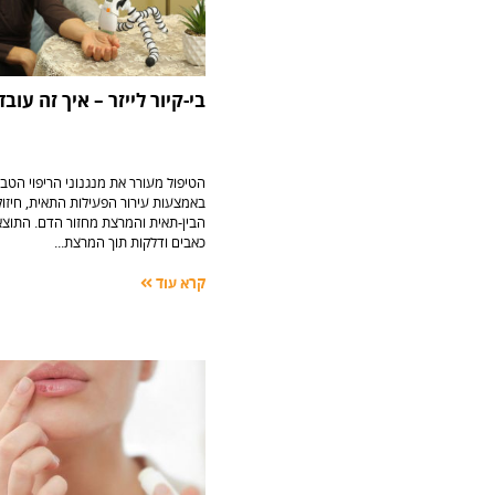
בי-קיור לייזר – איך זה עובד
‬כאבים‭ ‬ודלקות‭ ‬תוך‭ ‬המרצת‭...
קרא עוד