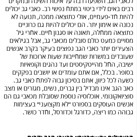
לכאבי הגב השפעה רבה על איכות השינה ובמקרים
רבים באים לידי ביטוי במתח נפשי רב. כאבי גב יכולים
להיות חד-פעמיים, אולי כתוצאה ממכה, תנועה לא
נכונה או אימון יתר. הם יכולים להיות גם כרוניים
כתוצאה ממחלה, תאונה או סגנון חיים. אחרי גיל
מסויים כמעט כולם סובלים מכאבי גב, אבל בגילאים
הצעירים יותר כאבי הגב נפוצים בעיקר בקרב אנשים
שעובדים במשרות שמחייבות שעות ארוכות של
ישיבה, החל מהייטקיסטים ועד נהגים וקופאיות
בסופר. בכלל, אם אתם עומדים או יושבים בפקקים
כשעה לכל כיוון, אתם בסיכון גבוה לפתח כאבי גב.
כאב הגב אינו מבדיל בין גברים, נשים, מגזרים או מצב
סוציואקונומי. אוכלוסיה נוספת שסובלת מכאבי גם הם
אנשים העוסקים בספורט ״לא מקצועני״ בעצימות
גבוהה כמו ריצה, כדורגל וכדורסל, וחדר כושר.