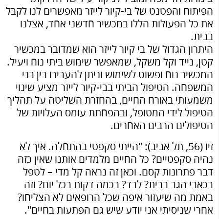
הפיתוח והפטנט של בי-קיור לייזר מאפשרים לנו לקבל
את כל הפעולות הללו במכשיר חדשני אחד, אצלנו
בבית.
היתרון הגדול של בי קיור לייזר הוא שמדובר במכשיר
קטן, נייד וקל משקל, שמאפשר שימוש ביתי נוח ויעיל.
המכשיר נוח ופשוט לשימוש וניתן להעבירו בין בני
המשפחה. הטיפול הביתי בבי-קיור לייזר מציע שינוי
משמעותי באורח החיים, בהחזרת השליטה על תהליך
הטיפול לידי המטופל, ובהפחתת עומס העלויות של
הטיפולים הרבים האחרים.
זיו (56, תל אביב): "הייתי סקפטי בהתחלה. איך לא
נהיה סקפטיים? כל החיים מלמדים אותנו שאין כזה
דבר פתרונות קסם. וכאן זה נראה קל מדי – לטפל
בכאבי הגב בבית? לבד? בכמה דקות בכל יום? וזה
באמת מה שיעזור איפה שכל הרופאים לא הצליחו?
אחרי שניסיתי אני יודע שיש גם הפתעות בחיים".