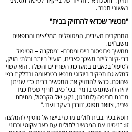
תזיק!" הופכת את הלייזר של בי-קיור לטיפול תסמיני
ראשוני חכם".
"מכשיר שכדאי להחזיק בבית"
המחקרים מעידים, המטופלים ממליצים והרופאים
משבחים.
ממשיך פרופסור רייס ומסכם- "מסקנה – הטיפול
בבי-קיור לייזר משכך כאבים, מועיל ביותר ובלתי מזיק,
לטיפול בכאבים במערכת השרירים והשלד. הוא עשוי
למלא גם תפקיד ביולוגי מרפא בטראומה ובדלקת כפי
שהוכח. כדאי להחזיק את המכשיר בבית כדי שניתן
יהיה להשתמש בו מיד בכל כאב חריף שכיח כמו
מתנת חריפה (לומבגו), נקע של הקרסול, מתיחת
שריר, צוואר תפוס, דורבן בעקב ועוד."
רופא בכיר בבית חולים מרכזי בישראל מוסיף להמלצה
זו: "ניסינו את המכשיר לחולים עם כאב אקוטי וכרוני