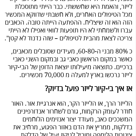
לייזר, והאמת היא שחששתי. כבר הייתי מתוסכלת
מכל הטיפולים האחרים, ולא חשבתי שדווקא המכשיר
הזה הוא זה שיצליח. ההפתעה הייתה טובה. הכאבים
עברו ולשמחתי לא היו תופעות לוואי ואפילו לא הייתי
צריכה לצאת מהבית לטיפולים – שזה נדנוד לא קטן".
כ 80% מבני ה-60-80, מעידים שסובלים מכאבים,
כאשר במקום הראשון כאבי גב ובמקום השני כאבי
ברכיים. כתוצאה מיעילותו יוצאת הדופן של הבי-קיור
לייזר נרכשו בארץ למעלה מ 70,000 מכשירים.
אז איך בי-קיור לייזר פועל בדיוק?
הלייזר הרך, או הלייזר הקר, הוא אנרגיית אור. האור
חודר לעומק הרקמות, גורם לשחרור אנדורפינים
המשככים כאב, מעודד יצור אנזימים הלוחמים
בדלקות, ממריץ את הדם באזור הפגוע, מרחיב את
צינורות הלימפה ומוביל לניקוז יעיל של הדלקת.