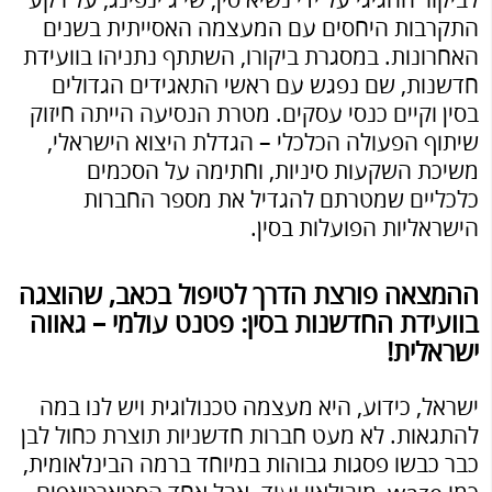
לביקור החגיגי על ידי נשיא סין, שי ג'ינפינג, על רקע
התקרבות היחסים עם המעצמה האסייתית בשנים
האחרונות. במסגרת ביקורו, השתתף נתניהו בוועידת
חדשנות, שם נפגש עם ראשי התאגידים הגדולים
בסין וקיים כנסי עסקים. מטרת הנסיעה הייתה חיזוק
שיתוף הפעולה הכלכלי – הגדלת היצוא הישראלי,
משיכת השקעות סיניות, וחתימה על הסכמים
כלכליים שמטרתם להגדיל את מספר החברות
הישראליות הפועלות בסין.
ההמצאה פורצת הדרך לטיפול בכאב, שהוצגה
בוועידת החדשנות בסין: פטנט עולמי – גאווה
ישראלית!
ישראל, כידוע, היא מעצמה טכנולוגית ויש לנו במה
להתגאות. לא מעט חברות חדשניות תוצרת כחול לבן
כבר כבשו פסגות גבוהות במיוחד ברמה הבינלאומית,