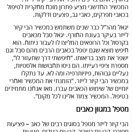
המכשיר החדשני מציע פתרון מוכח מחקרית לטיפול
בכאבי מפרקים, כאבי גב, פצעים ודלקות.
יגאל מהר”ל
כבר שנים משתמש במכשיר הבי קיור
לייזר בעיקר בעונת החורף. יגאל סבל מכאבים
בקרסול וכל הרופאים המליצו לו לעבור ניתוח. הוא
חיפש מוצא שגם יטפל בכאבים הרבים מהם סבל וגם
ישפר את מצב בריאותו. “חיפשתי דרך שתעזור לו”,
מספרת ציפי רעייתו. הם ניסו תחבושות אלסטיות,
נעליים גבוהות, פיזיותרפיה ומה לא. עד נתקלו
במכשיר הבי קיור לייזר. “הזמנתי את המכשיר ואחרי
יומיים של שימוש הכאבים עברו. מאז אנחנו מתמידים
בטיפול. המכשיר צמוד אלינו לכל מקום”.
מטפל במגוון כאבים
הבי קיור לייזר מטפל בסוגים רבים של כאב – פציעות
ספורט, קרעים בשריר, קרעים בגידים, פגיעות