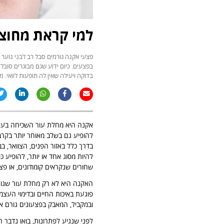
למי קראת מחוצ'
פצעי אקנה גורמים סבל רב לבני נוער 
בפצעים. כיום ידוע שגם מבוגרים סובלי
בדוקה ויעילה שאין לה תופעות לוואי. 
אקנה היא מחלת עור השכיחה בעיקר
להופיע גם בשלב מאוחר יותר בקרב
בדרך כלל באזור הפנים, הצוואר, בב
להיות מסוג אחד או יותר, להופיע 
שחורים שנקראים קומודונים, או פצ
האקנה היא לא רק מחלת עור שגור
פוגעת באיכות החיים ובדימוי העצ
ובמקביל, המאבק בפצעונים גורם א
לפני שנגיע לפתרונות, בואו נדבר