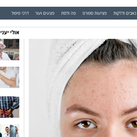
כאבים ודלקות
פציעות ספורט
פה ולסת
פצעים ועור
דרכי טיפול
אולי יעני