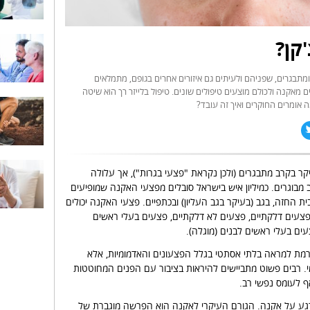
קן?
ומתבגרים, שפניהם ולעיתים גם איזורים אחרים בגופם, מתמלאים
ם מאקנה ולכולם מוצעים טיפולים שונים. טיפול בלייזר רך הוא שיטה
מה אומרים החוקרים ואיך זה עובד?
 בקרב מתבגרים (ולכן נקראת "פצעי בגרות"), אך עלולה
 מבוגרים. כמיליון איש בישראל סובלים מפצעי האקנה שמופיעים
ית החזה, בגב (בעיקר בגב העליון) ובכתפיים. פצעי האקנה יכולים
כפצעים דלקתיים, פצעים לא דלקתיים, פצעים בעלי ראשים
עים בעלי ראשים לבנים (מוגלה).
מת למראה בלתי אסתטי בגלל הפצעונים והאדמומיות, אלא
מי. רבים פשוט מתביישים להיראות בציבור עם הפנים המחוטטות
ף לעומס נפשי רב.
 רגע על אקנה. הגורם העיקרי לאקנה הוא הפרשה מוגברת של