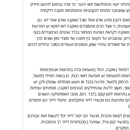
הליכי ייצור והתחדשות תאי העור. כל אלה גורמים לזיהום חיידקי
שומן שמצטבר מתחת לנקבוביות והתפתחות תגובה דלקתית.
פאים להבין מדוע אדם אחד סובל מאקנה ואדם אחר לא. גם
מעית, כי אצל רבים מהסובלים מאקנה לאו דווקא יש הפרעות
 מאקנה לקראת הופעת המחזור בגלל שינויים הורמונליים בגוף.
 שהצביעו על הקשר בין תזונה של מוצרי מזון שונים לבין
ת של מאכלים עתירי שומן, מטוגנים ועשירים בסוכר עלולים לגרום
 לטיפול באקנה, החל במשחות וכלה בתרופות אנטיביוטיות
ופות ולמשחות יש תופעות לוואי רבות, הן בטווח המיידי (למשל,
ווח הרחוק (למשל, פגיעה בכבד או חשש ממחלות שונות) ולכן, יש
נוסף, חשוב לדעת שהחיידקים הגורמים לאקנה, מפתחים עמידות
בתרופות לזמן קצוב בלבד. כיום, מכוני האסתטיקה השונים
 פתרונות כמו מכשירי לייזר מתקדמים. טיפולי לייזר הם טיפולים
.
ים לצאת מהבית, מכשיר הבי-קיור לייזר יכול לעשות זאת עבורכם
במכשיר קטן ונייד, שפועל בטכנולוגיית לייזר רך מהפכנית,