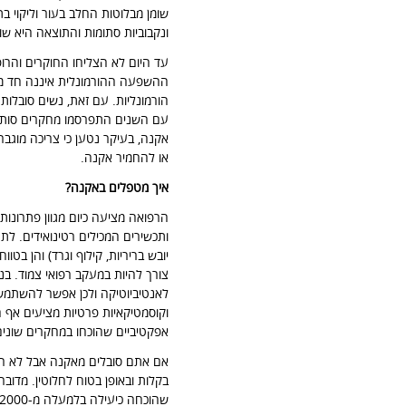
שומן מבלוטות החלב בעור וליקוי בת
ונקבוביות סתומות והתוצאה היא 
עד היום לא הצליחו החוקרים והרו
ההשפעה ההורמונלית איננה חד מש
הורמונליות. עם זאת, נשים סובלות
עם השנים התפרסמו מחקרים סותרים,
אקנה, בעיקר נטען כי צריכה מוגבר
או להחמיר אקנה.
איך מטפלים באקנה
?
הרפואה מציעה כיום מגוון פתרונות
ותכשירים המכילים רטינואידים. לתר
יובש בריריות, קילוף וגרד) והן בט
צורך להיות במעקב רפואי צמוד. ב
לאנטיביוטיקה ולכן אפשר להשתמש 
וקוסמטיקאיות פרטיות מציעים אף הם
אפקטיביים שהוכחו במחקרים שונים
אם אתם סובלים מאקנה אבל לא רוצ
בקלות ובאופן בטוח לחלוטין. מדובר 
שהוכחה כיעילה בלמעלה מ-2000 מחקרים.