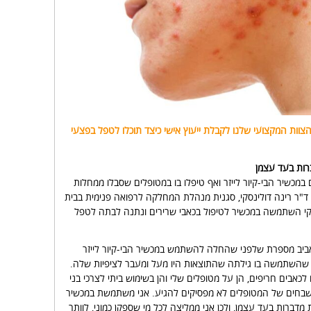
צוות המקצועי שלנו לקבלת ייעוץ אישי כיצד תוכלו לטפל בפצעי
רות בעד עצמן
מכשיר הבי-קיור לייזר ואף טיפלו בו במטופלים שסבלו ממחלות
 ד"ר רינה דולינסקי, סגנית מנהלת המחלקה לרפואה פנימית בבית
סקי השתמשה במכשיר לטיפול בכאבי שרירים ונתנה לבתה לטפל
אביב מספרת שלפני שהחלה להשתמש במכשיר הבי-קיור לייזר
 שהשתמשה בו גילתה שהתוצאות היו מעל ומעבר לציפיות שלה.
כאבים חריפים, הן על מטופלים שלי והן בשימוש ביתי לצרכי בני
שבחים של המטופלים לא מפסיקים להגיע. אני משתמשת במכשיר
מדברות בעד עצמן, ולכן אני ממליצה לכל מי שספקן כמוני, לוותר