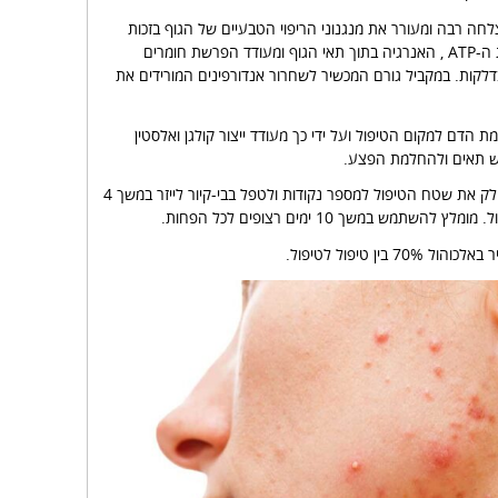
חה רבה ומעורר את מנגנוני הריפוי הטבעיים של הגוף בזכות
העובדה שהוא גורם להעלאת רמת ה-ATP , האנרגיה בתוך תאי הגוף ומעודד הפרשת חומרים
דלקות. במקביל גורם המכשיר לשחרור אנדורפינים המורידים את
ימת הדם למקום הטיפול ועל ידי כך מעודד ייצור קולגן ואלסטין
ש תאים ולהחלמת הפצע.
להשגת תוצאות אופטימליות יש לחלק את שטח הטיפול למספר נקודות ולטפל בבי-קיור לייזר במשך 4
תמש במשך 10 ימים רצופים לכל הפחות.
ין טיפול לטיפול.