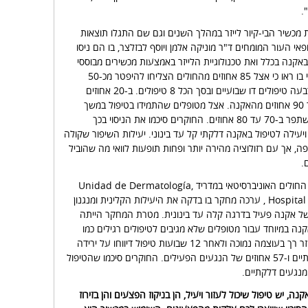
.
 מכשיר הבי-קיור לייזר במהלך השנים וגם שם התגלו תוצאות
אי העור המומחים ד"ר מוניקה אלמן ויוסף לבזלצר, בו הם ניסו
אקנה בכלל ואת טכנולוגיית הלייזר באמצעות מכשירים מבוססי
לייזר אור. החוקרים ערכו ניסוי קליני בו ראו כי אצל 85 אחוזים מהחולים הצליחו להיפטר מכ-50
אחוזים לפחות מהנגעים, לאחר ארבעה טיפולים דו שבועיים ובסך הכל 8 טיפולים. ב-20 אחוזים
מהמקרים הצליח הלייזר הרך למגר 90 אחוזים מהאקנה. אצל מטופלים שהתמידו בטיפול במשך
שלושה חודשים ומעלה, האקנה השתפר ב-70 עד 80 אחוזים. החוקרים סיכמו את הניסוי בכך
יעילה לטיפול באקנה דלקתי קל עד בינוני. יעילות השיפור שקולה
, אך עם רזולוציה מהירה יותר ופחות תופעות לוואי מה שהוביל
.
במחקר נוסף, קבוצת חוקרים מבית החולים האוניברסיטאי במדריד Unidad de Dermatología,
Hospital Universitario Ramón y Cajal , ערכה מחקר בו בדקה את היעילות הקלינית ומנגנון
של אקנה פעיל בדרגה קלה עד בינונית. מטרת המחקר הייתה
נה במיוחד עבור מטופלים שלא מגיבים לטיפולים רגילים כמו
משחות. החוקרים ביצעו טיפול בלייזר רך בעוצמה נמוכה ולאחר 12 שבועות טיפול דיווחו על ירידה
של 27 אחוזים מהנגעים הלא דלקתיים ו-57 אחוזים של הנגעים הפעילים. החוקרים סיכמו שהטיפול
מנגעים דלקתיים.
ה, יש טיפול שיכול לעזור ויעיל, הן בניקוז הפצעים והן בזירוז