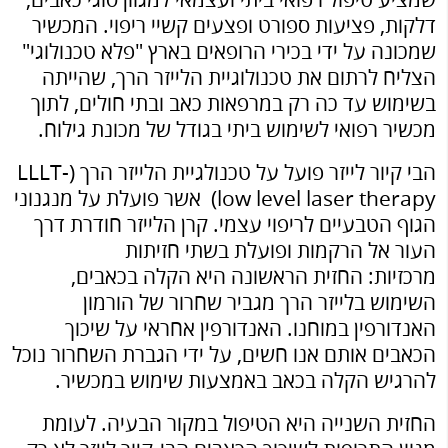
שמציע טיפול רפואי ביתי ועצמאי למגוון סוגי כאבים,
דלקות, פציעות ספורט ופצעים קשיי ריפוי. המכשיר
שמכונה על ידי בכירי הרופאים בארץ "פלא טכנולוגי"
הצליח לרתום את טכנולוגיית הלייזר הרך, שהייתה
בשימוש עד כה רק במרפאות כאב ובתי חולים, לתוך
מכשיר רפואי לשימוש ביתי בגודל של מכונת גילוח.
הבי קיור לייזר פועל על טכנולגיית הלייזר הרך (LLLT-
low level laser therapy) אשר פועלת על מנגנוני
הגוף הטבעיים לריפוי עצמי. קרן הלייזר חודרת דרך
העור אל הרקמות ופועלת בשתי חזיתות
מרכזיות: החזית הראשונה היא הקלה בכאבים,
השימוש בלייזר הרך מגביר שחרור של הורמון
האנדורפין במוחנו. האנדורפין אחראי על שיכוך
הכאבים אותם אנו חשים, על ידי הגברת השחרור נוכל
להרגיש הקלה בכאב באמצעות שימוש במכשיר.
החזית השנייה היא הטיפול במקור הבעיה. לעומת